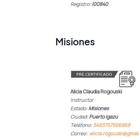
Registro:
I00840
Misiones
Alicia Claudia Rogouski
Instructor
Estado:
Misiones
Ciudad:
Puerto Igazu
Teléfono:
5493757506868
Correo:
alicia.rogouski@gmai