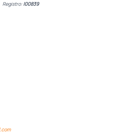
Registro:
I00839
l.com