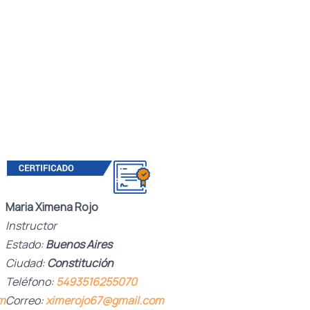
Maria Ximena Rojo
Instructor
Estado:
Buenos Aires
Ciudad:
Constitución
Teléfono:
5493516255070
m
Correo:
ximerojo67@gmail.com