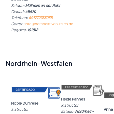
Estado:
Mülheim an der Ruhr
Ciudad:
45470
Teléfono:
491772753035
Correo:
info@perspektiven-reich.de
Registro:
I01818
Nordrhein-Westfalen
Heide Pannes
Nicole Dumrese
Instructor
Instructor
Anna 
Estado:
Nordrhein-