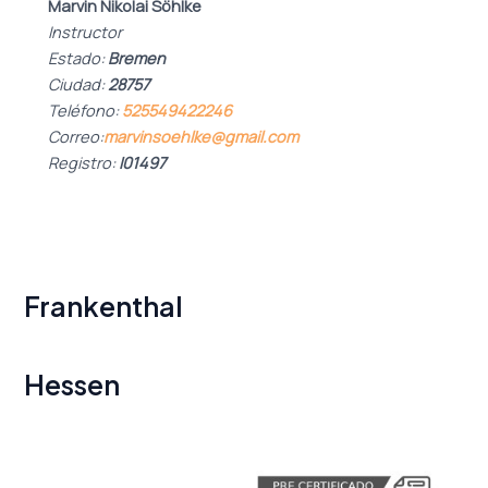
Marvin Nikolai Söhlke
Instructor
Estado:
Bremen
Ciudad:
28757
Teléfono:
525549422246
Correo:
marvinsoehlke@gmail.com
Registro:
I01497
Frankenthal
Hessen