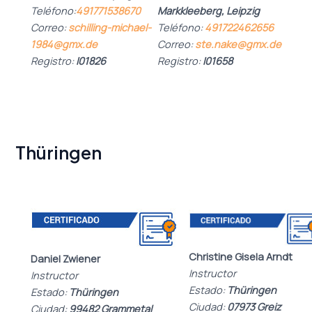
Markkleeberg, Leipzig
Teléfono:
491771538670
Teléfono:
491722462656
Correo:
schilling-michael-
Correo:
ste.nake@gmx.de
1984@gmx.de
Registro:
I01658
Registro:
I01826
Thüringen
Christine Gisela Arndt
Daniel Zwiener
Instructor
Instructor
Estado:
Thüringen
Estado:
Thüringen
Ciudad:
07973 Greiz
Ciudad:
99482 Grammetal