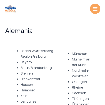
Ir
Main
al
Men
contenido
Alemania
Baden Württemberg
München
Region Freiburg
Mülheim an
Bayern
der Ruhr
Berlin/Brandenburg
Nordrhein-
Bremen
Westfalen
Frankenthal
Öhringen
Hessen
Rheine
Hamburg
Sachsen
Koln
Thüringen
Lenggries
Überlingen