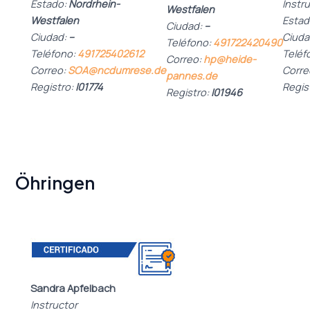
Estado:
Nordrhein-
Instr
Westfalen
Westfalen
Estad
Ciudad:
–
Ciudad:
–
Ciuda
Teléfono:
491722420490
Teléfono:
491725402612
Teléf
Correo:
hp@heide-
Correo:
SOA@ncdumrese.de
Corre
pannes.de
Registro:
I01774
Regis
Registro:
I01946
Öhringen
Sandra Apfelbach
Instructor