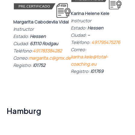
Karina Helene Kele
Instructor
Margarita Cabodevila Vidal
Estado:
Hessen
Instructor
Ciudad:
–
Estado:
Hessen
Teléfono:
491795475276
Ciudad:
63110 Rodgau
Correo:
Teléfono:
491783384282
karina.kele@total-
Correo:
margarita.c@gmx.de
coaching.eu
Registro:
I01752
Registro:
I01769
Hamburg