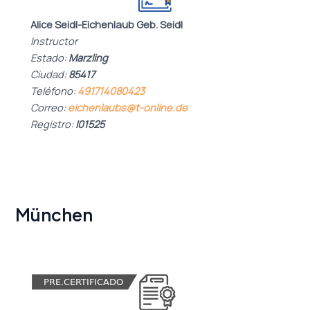
Alice Seidl-Eichenlaub Geb. Seidl
Instructor
Estado:
Marzling
Ciudad:
85417
Teléfono:
491714080423
Correo:
eichenlaubs@t-online.de
Registro:
I01525
München