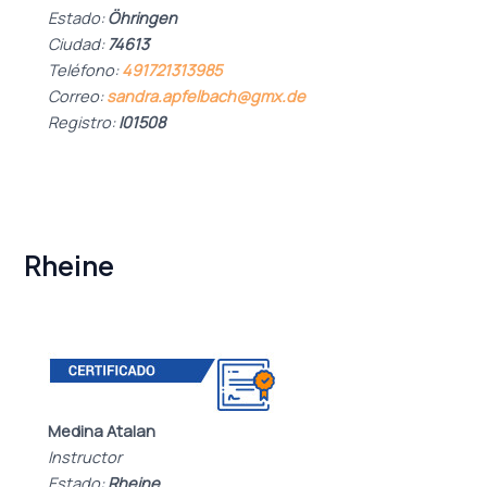
Estado:
Öhringen
Ciudad:
74613
Teléfono:
491721313985
Correo:
sandra.apfelbach@gmx.de
Registro:
I01508
Rheine
Medina Atalan
Instructor
Estado:
Rheine