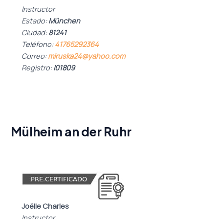
Instructor
Estado:
München
Ciudad:
81241
Teléfono:
41765292364
Correo:
miruska24@yahoo.com
Registro:
I01809
Mülheim an der Ruhr
Joëlle Charles
Instructor