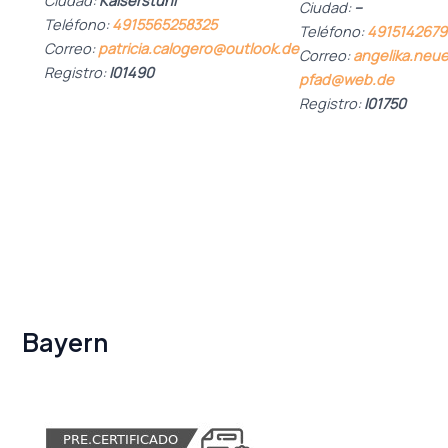
Ciudad:
Kaiserstuhl
Ciudad:
–
Teléfono:
4915565258325
Teléfono:
4915142679
Correo:
patricia.calogero@outlook.de
Correo:
angelika.neue
Registro:
I01490
pfad@web.de
Registro:
I01750
Bayern