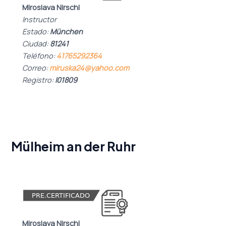
Miroslava Nirschl
Instructor
Estado:
München
Ciudad:
81241
Teléfono:
41765292364
Correo:
miruska24@yahoo.com
Registro:
I01809
Mülheim an der Ruhr
Miroslava Nirschl