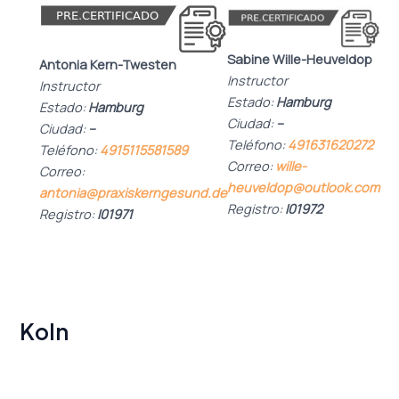
Sabine Wille-Heuveldop
Antonia Kern-Twesten
Instructor
Instructor
Estado:
Hamburg
Estado:
Hamburg
Ciudad:
–
Ciudad:
–
Teléfono:
491631620272
Teléfono:
4915115581589
Correo:
wille-
Correo:
heuveldop@outlook.com
antonia@praxiskerngesund.de
Registro:
I01972
Registro:
I01971
Koln