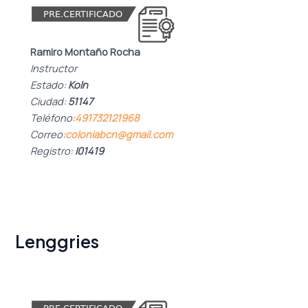
Ramiro Montaño Rocha
Instructor
Estado:
Koln
Ciudad:
51147
Teléfono:
491732121968
Correo:
coloniabcn@gmail.com
Registro:
I01419
Lenggries