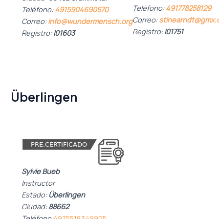
Teléfono:
491778258129
Teléfono:
4915904690570
Correo:
stinearndt@gmx.
Correo:
info@wundermensch.org
Registro:
I01751
Registro:
I01603
Überlingen
Sylvie Bueb
Instructor
Estado:
Überlingen
Ciudad:
88662
Teléfono:
4975518349925