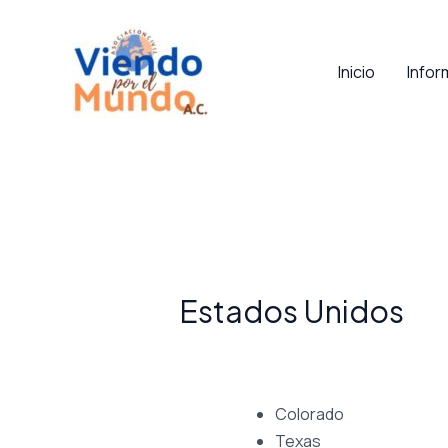
Ir
al
Inicio
Infor
contenido
Estados Unidos
Colorado
Texas