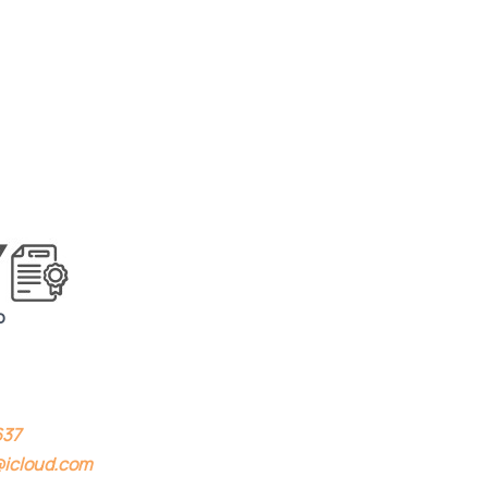
o
637
@icloud.com