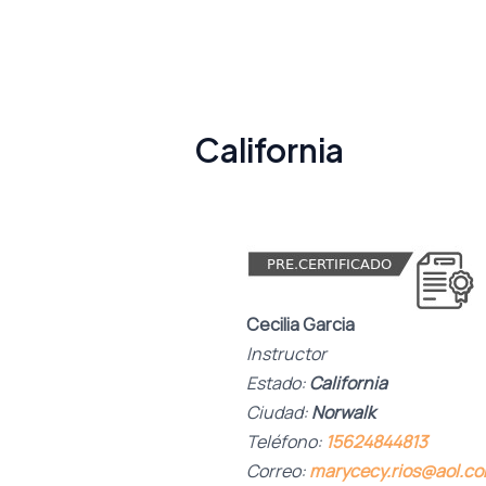
California
Cecilia Garcia
Instructor
Estado:
California
Ciudad:
Norwalk
Teléfono:
15624844813
Correo:
marycecy.rios@aol.c