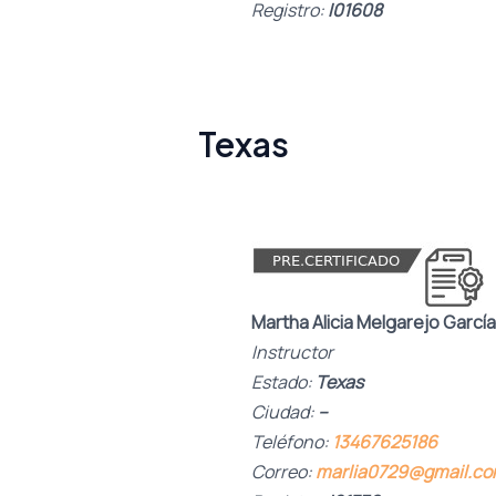
Registro:
I01608
Texas
Martha Alicia Melgarejo García
Instructor
Estado:
Texas
Ciudad:
–
Teléfono:
13467625186
Correo:
marlia0729@gmail.c