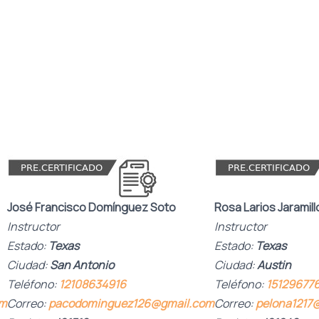
José Francisco
Domínguez Soto
Rosa Larios Jaramill
Instructor
Instructor
Estado:
Texas
Estado:
Texas
Ciudad:
San Antonio
Ciudad:
Austin
Teléfono:
12108634916
Teléfono:
15129677
om
Correo:
pacodominguez126@gmail.com
Correo:
pelona1217