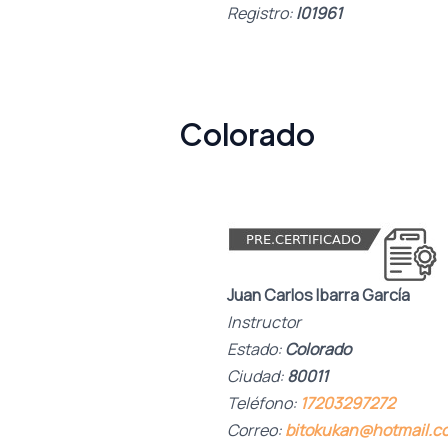
Registro:
I01961
Colorado
Juan Carlos Ibarra García
Instructor
Estado:
Colorado
Ciudad:
80011
Teléfono:
17203297272
Correo:
bitokukan@hotmail.c