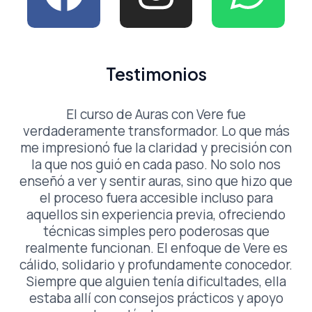
a
n
h
c
s
a
Testimonios
e
t
t
El curso de Auras con Vere fue
b
a
s
verdaderamente transformador. Lo que más
me impresionó fue la claridad y precisión con
o
g
a
la que nos guió en cada paso. No solo nos
enseñó a ver y sentir auras, sino que hizo que
el proceso fuera accesible incluso para
o
r
p
aquellos sin experiencia previa, ofreciendo
técnicas simples pero poderosas que
k
a
p
realmente funcionan. El enfoque de Vere es
cálido, solidario y profundamente conocedor.
m
Siempre que alguien tenía dificultades, ella
estaba allí con consejos prácticos y apoyo